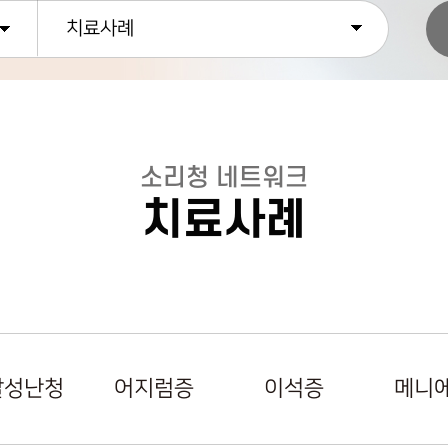
치료사례
소리청 네트워크
치료사례
발성난청
어지럼증
이석증
메니