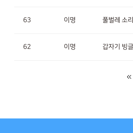
63
이명
풀벌레 소
62
이명
갑자기 빙
다음
맨끝