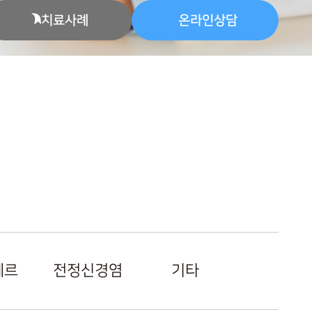
치료사례
온라인상담
에르
전정신경염
기타