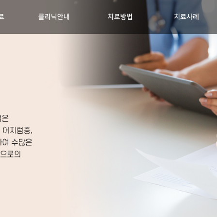
료
클리닉안내
치료방법
치료사례