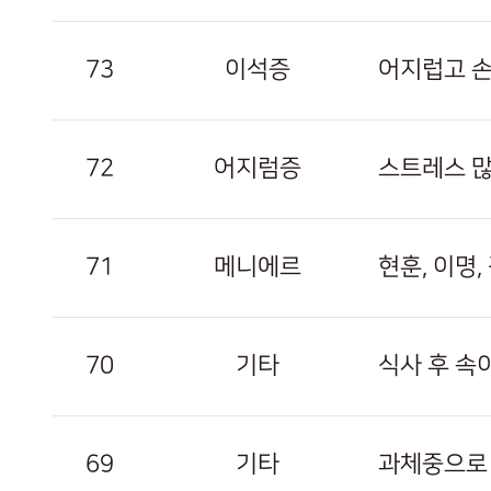
73
이석증
어지럽고 
72
어지럼증
스트레스 많
71
메니에르
현훈, 이명
70
기타
식사 후 속
69
기타
과체중으로 