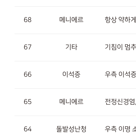
68
메니에르
항상 약하게
67
기타
기침이 멈
66
이석증
우측 이석증
65
메니에르
전정신경염,
64
돌발성난청
우측 이명 